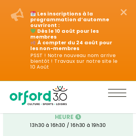
×
Les inscriptions à la
programmation d’automne
ouvriront :
Dès le 10 août pour les
membres
À compter du 24 août pour
les non-membres
PSST ! Notre nouveau nom arrive
bientôt ! Travaux sur notre site le
Ateliers
10 Août
DATE
mercredis de février
HEURE
13h30 à 16h30 / 16h30 à 19h30