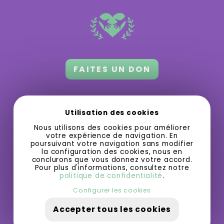
FAITES UN DON
Orford 3.0 a besoin de votre appui
pour
Utilisation des cookies
grandir et offrir des activités gratuites
Nous utilisons des cookies pour améliorer
ou à bas prix.
votre expérience de navigation. En
poursuivant votre navigation sans modifier
la configuration des cookies, nous en
conclurons que vous donnez votre accord.
Pour plus d'informations, consultez notre
politique de confidentialité
.
Configurer les cookies
Accepter tous les cookies