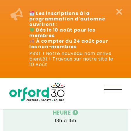
×
Les inscriptions à la
programmation d’automne
ouvriront :
Dès le 10 août pour les
membres
À compter du 24 août pour
les non-membres
PSST ! Notre nouveau nom arrive
bientôt ! Travaux sur notre site le
Ateliers
10 Août
DATE
11 et 18 juillet
HEURE
13h à 15h