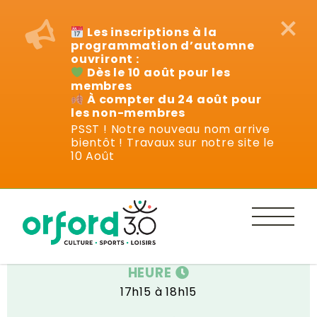
×
Les inscriptions à la
programmation d’automne
ouvriront :
Dès le 10 août pour les
membres
À compter du 24 août pour
les non-membres
PSST ! Notre nouveau nom arrive
bientôt ! Travaux sur notre site le
Cours
10 Août
DATE
Mercredi 9 avril au 11 juin 2025
HEURE
17h15 à 18h15