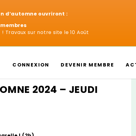
on d’automne ouvriront :
n-membres
! Travaux sur notre site le 10 Août
CONNEXION
DEVENIR MEMBRE
AC
OMNE 2024 – JEUDI
arelle ! (2h)