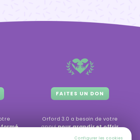
FAITES UN DON
otre
Orford 3.0 a besoin de votre
informé
appui
pour grandir et offrir
ités ou
des activités gratuites
ou à
Configurer les cookies