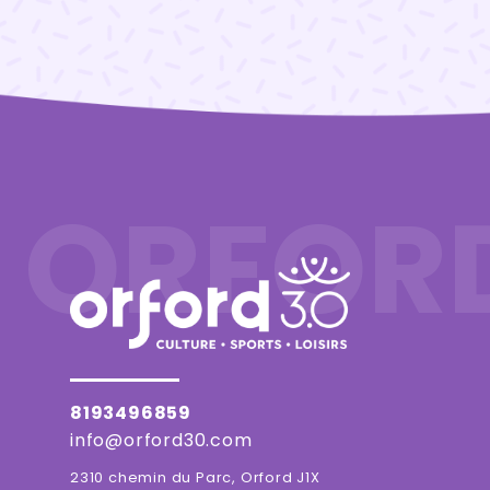
ORFOR
8193496859
info@orford30.com
2310 chemin du Parc, Orford J1X