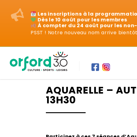
Les inscriptions à la programmati
Dès le 10 août pour les membres
À compter du 24 août pour les no
PSST ! Notre nouveau nom arrive bientôt 
Cours
AQUARELLE – AUT
13H30
Participez à ces 7 séances d’Aqu