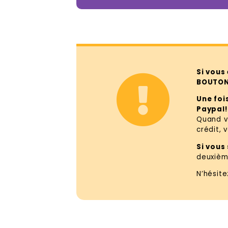
Si vous
BOUTON 
Une foi
Paypal!
Quand vo
crédit, 
Si vous
deuxième
N’hésit