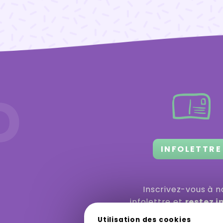
D
INFOLETTRE
Inscrivez-vous à n
infolettre et
restez 
des dernières activ
Utilisation des cookies