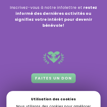
Inscrivez-vous à notre infolettre et
restez
informé des dernières activités ou
signifiez votre intérêt pour devenir
bénévole!
FAITES UN DON
Orford 3.0 a besoin de votre appui
pour
Utilisation des cookies
grandir et offrir des activités gratuites
Nous utilisons des cookies pour améliorer