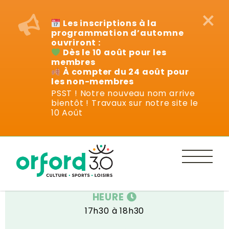
×
Les inscriptions à la
programmation d’automne
ouvriront :
Dès le 10 août pour les
membres
À compter du 24 août pour
les non-membres
PSST ! Notre nouveau nom arrive
bientôt ! Travaux sur notre site le
Cours
10 Août
DATE
Lundi 13 janvier au 24 mars 2025
HEURE
17h30 à 18h30