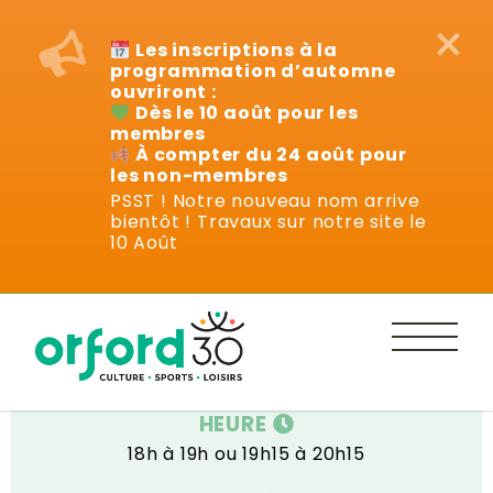
×
Les inscriptions à la
programmation d’automne
ouvriront :
Dès le 10 août pour les
membres
À compter du 24 août pour
les non-membres
PSST ! Notre nouveau nom arrive
bientôt ! Travaux sur notre site le
Cours
10 Août
DATE
6 avril au 8 juin
HEURE
18h à 19h ou 19h15 à 20h15