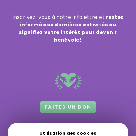
Inscrivez-vous à notre infolettre et
restez
informé des dernières activités ou
signifiez votre intérêt pour devenir
bénévole!
FAITES UN DON
Orford 3.0 a besoin de votre appui
pour
Utilisation des cookies