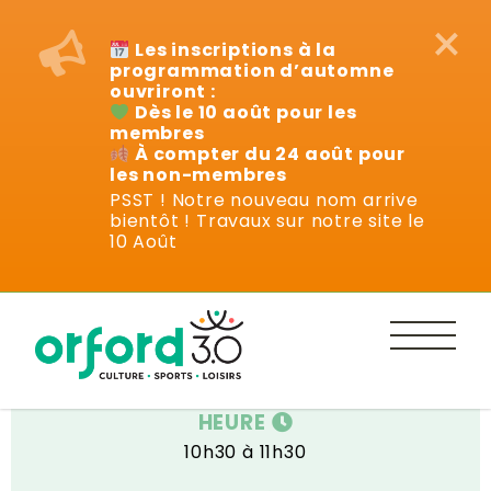
×
Les inscriptions à la
programmation d’automne
ouvriront :
Dès le 10 août pour les
membres
À compter du 24 août pour
les non-membres
PSST ! Notre nouveau nom arrive
bientôt ! Travaux sur notre site le
Cours
10 Août
DATE
Vendredi 16 septembre au 18 novembre
HEURE
10h30 à 11h30