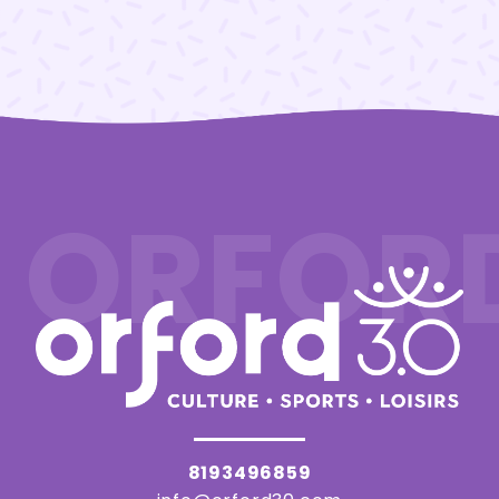
ORFOR
8193496859