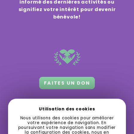
informé des dernières activités ou
signifiez votre intérêt pour devenir
bénévole!
FAITES UN DON
Orford 3.0 a besoin de votre appui
pour
Utilisation des cookies
grandir et offrir des activités gratuites
Nous utilisons des cookies pour améliorer
ou à bas prix.
votre expérience de navigation. En
poursuivant votre navigation sans modifier
la configuration des cookies, nous en