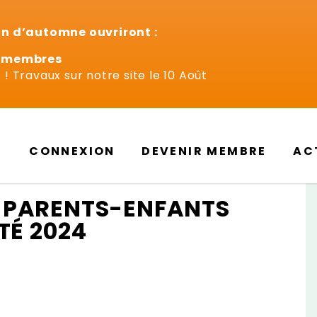
on d’automne ouvriront :
n-membres
! Travaux sur notre site le 10 Août
CONNEXION
DEVENIR MEMBRE
AC
S PARENTS-ENFANTS
ÉTÉ 2024