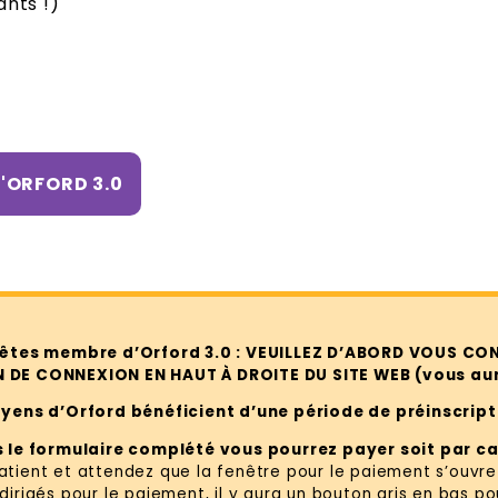
ants !)
'ORFORD 3.0
 êtes membre d’Orford 3.0 : VEUILLEZ D’ABORD VOUS CON
DE CONNEXION EN HAUT À DROITE DU SITE WEB (vous aur
oyens d’Orford bénéficient d’une période de préinscrip
s le formulaire complété vous pourrez payer soit par ca
atient et attendez que la fenêtre pour le paiement s’ouvr
dirigés pour le paiement, il y aura un bouton gris en bas p