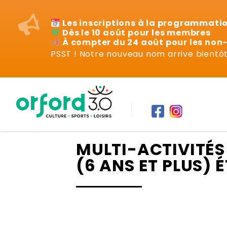
Les inscriptions à la programmati
Dès le 10 août pour les membres
À compter du 24 août pour les no
PSST ! Notre nouveau nom arrive bientôt 
Cours
MULTI-ACTIVITÉ
(6 ANS ET PLUS) 