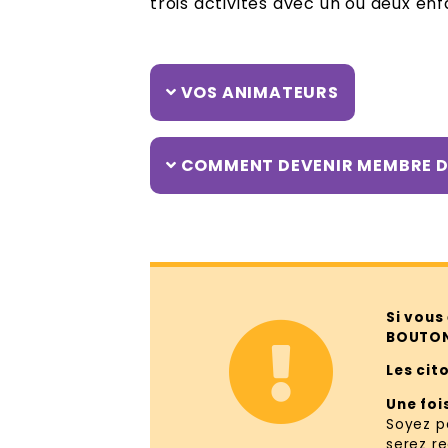
trois activités avec un ou deux enf
VOS ANIMATEURS
COMMENT DEVENIR MEMBRE D
Si vous
BOUTON 
Les cit
Une foi
Soyez p
serez re