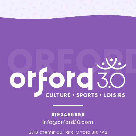
ORFOR
8193496859
info@orford30.com
2310 chemin du Parc, Orford J1X 7A2