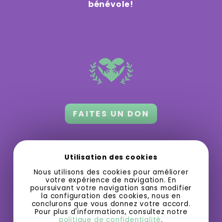
bénévole!
FAITES UN DON
Orford 3.0 a besoin de votre appui
pour
Utilisation des cookies
grandir et offrir des activités gratuites
Nous utilisons des cookies pour améliorer
ou à bas prix.
votre expérience de navigation. En
poursuivant votre navigation sans modifier
la configuration des cookies, nous en
conclurons que vous donnez votre accord.
Pour plus d'informations, consultez notre
politique de confidentialité
.