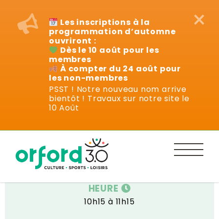
×
Les inscriptions à la
programmation d’automne
ouvriront :
Dès le 10 août pour les
membres
À compter du 24 août pour
les non-membres
PSST ! Notre nouveau nom arrive
bientôt ! Travaux sur notre site le
Cours
10 Août
DATE
Mardi 14 janvier au mardi 25 mars
HEURE
10h15 à 11h15