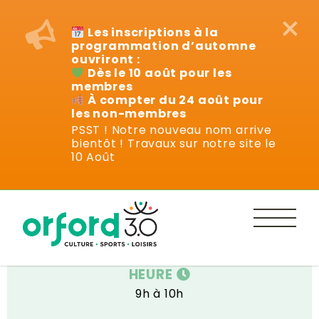
×
Les inscriptions à la
programmation d’automne
ouvriront :
Dès le 10 août pour les
membres
À compter du 24 août pour
les non-membres
PSST ! Notre nouveau nom arrive
bientôt ! Travaux sur notre site le
Cours
10 Août
DATE
Mardi 9 septembre au 16 décembre
HEURE
9h à 10h