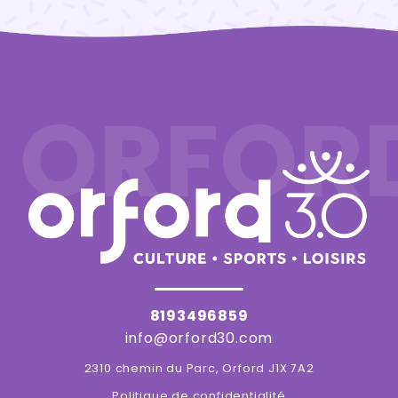
ORFOR
8193496859
info@orford30.com
2310 chemin du Parc, Orford J1X 7A2
Politique de confidentialité