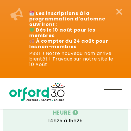
×
Les inscriptions à la
programmation d’automne
ouvriront :
Dès le 10 août pour les
membres
À compter du 24 août pour
les non-membres
PSST ! Notre nouveau nom arrive
bientôt ! Travaux sur notre site le
Cours
10 Août
DATE
Mardi 12 septembre au 12 décembre 2023
HEURE
14h25 à 15h25