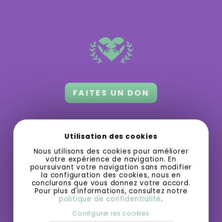
FAITES UN DON
Orford 3.0 a besoin de votre appui
pour
Utilisation des cookies
grandir et offrir des activités gratuites
Nous utilisons des cookies pour améliorer
ou à bas prix.
votre expérience de navigation. En
poursuivant votre navigation sans modifier
la configuration des cookies, nous en
conclurons que vous donnez votre accord.
Pour plus d'informations, consultez notre
politique de confidentialité
.
Configurer les cookies