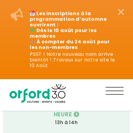
×
Les inscriptions à la
programmation d’automne
ouvriront :
Dès le 10 août pour les
membres
À compter du 24 août pour
les non-membres
PSST ! Notre nouveau nom arrive
bientôt ! Travaux sur notre site le
Cours
10 Août
DATE
9 avril au 11 juin
HEURE
13h à 14h