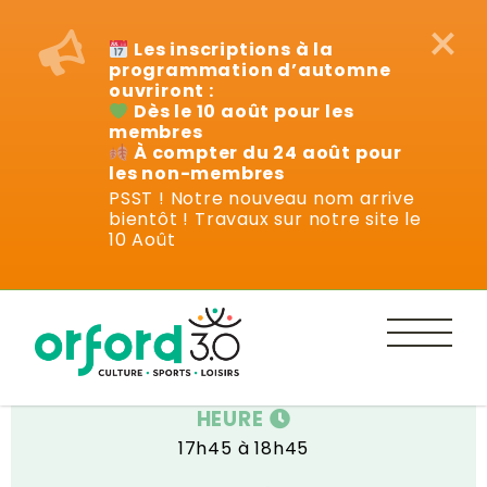
×
Les inscriptions à la
programmation d’automne
ouvriront :
Dès le 10 août pour les
membres
À compter du 24 août pour
les non-membres
PSST ! Notre nouveau nom arrive
bientôt ! Travaux sur notre site le
Cours
10 Août
DATE
Mercredi 15 janvier au mercredi 26 mars
HEURE
17h45 à 18h45