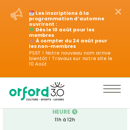
×
Les inscriptions à la
programmation d’automne
ouvriront :
Dès le 10 août pour les
membres
À compter du 24 août pour
les non-membres
PSST ! Notre nouveau nom arrive
bientôt ! Travaux sur notre site le
Cours
10 Août
DATE
Mardi 24 juin au 26 août
HEURE
11h à 12h