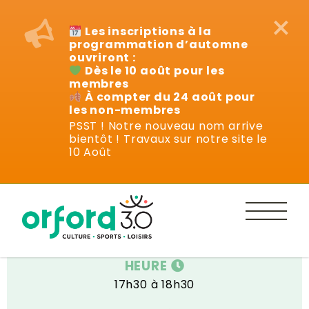
×
Les inscriptions à la
programmation d’automne
ouvriront :
Dès le 10 août pour les
membres
À compter du 24 août pour
les non-membres
PSST ! Notre nouveau nom arrive
bientôt ! Travaux sur notre site le
Cours
10 Août
DATE
Mardi 4 avril au 30 mai 2023
HEURE
17h30 à 18h30