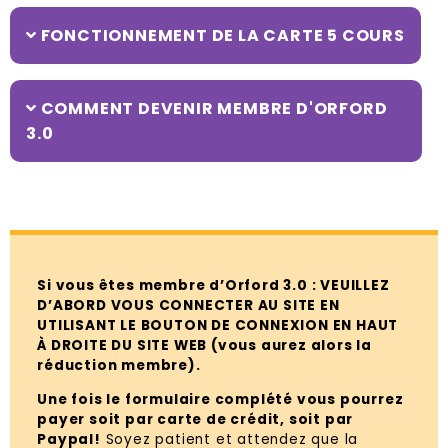
FONCTIONNEMENT DE LA CARTE 5 COURS
COMMENT DEVENIR MEMBRE D'ORFORD
3.0
Si vous êtes membre d’Orford 3.0 : VEUILLEZ
D’ABORD VOUS CONNECTER AU SITE EN
UTILISANT LE BOUTON DE CONNEXION EN HAUT
À DROITE DU SITE WEB (vous aurez alors la
réduction membre).
Une fois le formulaire complété vous pourrez
payer soit par carte de crédit, soit par
Paypal!
Soyez patient et attendez que la