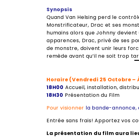
Synopsis
Quand Van Helsing perd le contrôl
Monstrificateur, Drac et ses mons
humains alors que Johnny devient 
apparences, Drac, privé de ses pou
de monstre, doivent unir leurs forc
remède avant qu’il ne soit trop tar
Horaire (Vendredi 25 Octobre – À
18H00
Accueil, installation, distri
18H30
Présentation du Film
Pour visionne
r
la bande-annonce, c
Entrée sans frais! Apportez vos co
La présentation du film aura lie