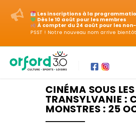
Les inscriptions à la programmati
Dès le 10 août pour les membres
À compter du 24 août pour les no
PSST ! Notre nouveau nom arrive bientôt 
Événements
CINÉMA SOUS LES 
TRANSYLVANIE :
MONSTRES : 25 O