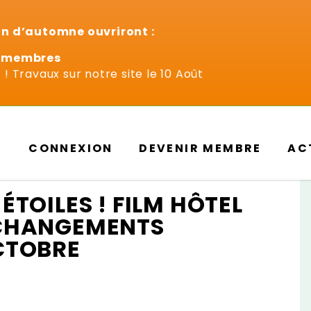
on d’automne ouvriront :
n-membres
! Travaux sur notre site le 10 Août
CONNEXION
DEVENIR MEMBRE
AC
ÉTOILES ! FILM HÔTEL
 CHANGEMENTS
CTOBRE