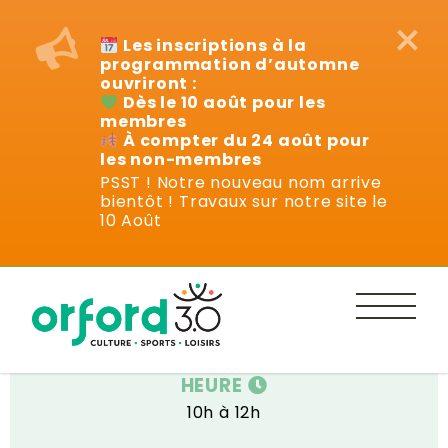
×
Les inscriptions à la
programmation d’automne
ouvriront :
Dès le 10 août pour les
membres
À compter du 24 août pour
les non-membres
PSST ! Notre nouveau nom arrive
bientôt ! Travaux sur notre site le
Événements
10 Août
DATE
Samedi 3 mai 2025
HEURE
10h à 12h