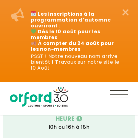
×
Les inscriptions à la
programmation d’automne
ouvriront :
Dès le 10 août pour les
membres
À compter du 24 août pour
les non-membres
PSST ! Notre nouveau nom arrive
bientôt ! Travaux sur notre site le
Vie communautaire
10 Août
DATE
un jeudi sur deux
HEURE
10h ou 16h à 18h